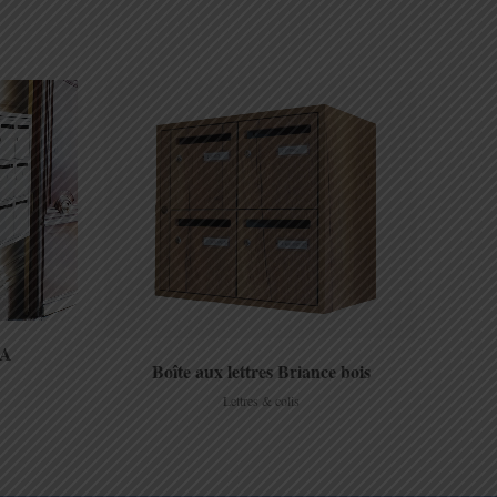
view
RA
Boîte aux lettres Briance bois
Lettres & colis