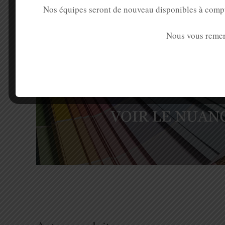
mise en place d’une batterie de boîtes aux lettres. Chiffr
Nos équipes seront de nouveau disponibles à comp
jours environ.
Documentatio
Nous vous remer
Télécharger la brochure de présentatio