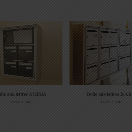
view
view
Boîte aux lettres ISA
îte aux lettres AMISIA
Lettres & colis
Lettres & colis