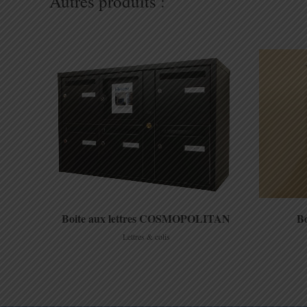
Autres produits :
view
Boite aux lettres COSMOPOLITAN
Bo
Lettres & colis