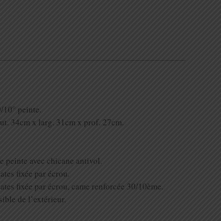
0/10° peinte.
ut. 34cm x larg. 31cm x prof. 27cm.
e peinte avec chicane antivol.
lates fixée par écrou.
plates fixée par écrou, came renforcée 30/10ème.
ible de l’extérieur.