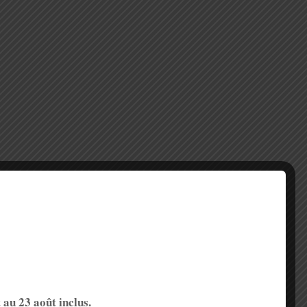
îtes aux lettres :
la distribution des lettres, les plis volumineux dans le
la distribution des lettres, des colis, des journaux
t au 23 août inclus.