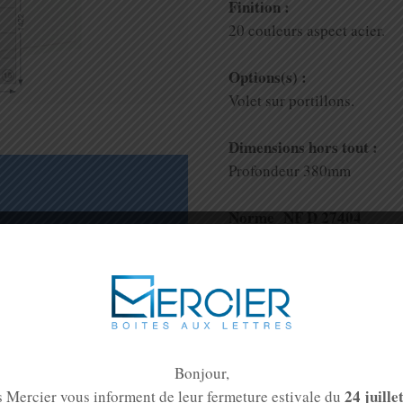
Finition :
20 couleurs aspect acier.
Options(s) :
Volet sur portillons.
Dimensions hors tout :
Profondeur 380mm
Norme NF D 27404
VIS
Normes en vigueur pour les bo
Norme NF D 27402 :
Pour 
coffret collectif.
 merci de renseigner le
Norme NF D 27404 :
Pour 
Bonjour,
place ou passage libre pour la
individuellement.
24 juille
 Mercier vous informent de leur fermeture estivale du