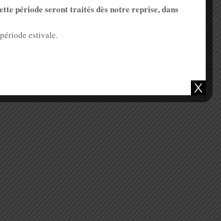
 exterieures – Pour la distribution des lettres, des
te période seront traités dès notre reprise, dans
uellement.
a distribution des lettres, des colis petit format et des
ériode estivale.