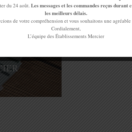
age envoyé par mail sous 15
Norme NF D 27405 :
Boîtes
Les messages et les commandes reçus durant cet
ter du 24 août.
colis, des journaux individ
n
les meilleurs délais.
Norme NF D 27407 :
Pour l
cions de votre compréhension et vous souhaitons une agréable p
n de ce produit
journaux individuellement.
Cordialement,
L’équipe des Établissements Mercier