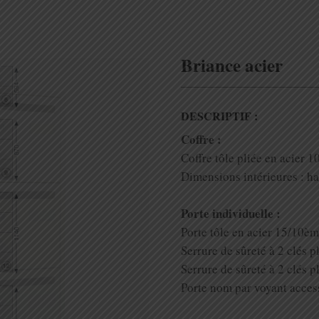
Briance acier
DESCRIPTIF :
Coffre :
Coffre tôle pliée en acier 1
Dimensions intérieures : ha
Porte individuelle :
Porte tôle en acier 15/10èm
Serrure de sûreté à 2 clés p
Serrure de sûreté à 2 clés 
Porte nom par voyant access