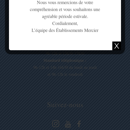
Nous vous remercions de votre
Mail :
contact@mercierste.fr
compréhension et vous souhaitons une
agréable période estivale.
Cordialement,
L’équipe des Établissements Mercier
Nos horaires
Magasin d'exposition :
9h-12h et 13h30-17h30
Standard téléphonique :
9h-12h et 14h-16h30 du lundi au jeudi
et 9h-12h le vendredi
Suivez-nous