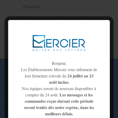
Remember me
Lost your password?
Bonjour,
Les Établissements Mercier vous informent de
24 juillet au 23
leur fermeture estivale du
Mercier
août inclus.
Nos équipes seront de nouveau disponibles à
3, rue Guillaumot
Les messages et les
compter du 24 août.
75012 Paris
commandes reçus durant cette période
Station :
RER :
Métro :
Gare de Lyon
A et D
Ligne 1 et 14
seront traités dès notre reprise, dans les
Bus :
20, 24, 29, 57, 61, 63, 65, 87, 91
meilleurs délais.
Tél :
Fax :
01 43 43 30 51 -
01 43 40 78 91