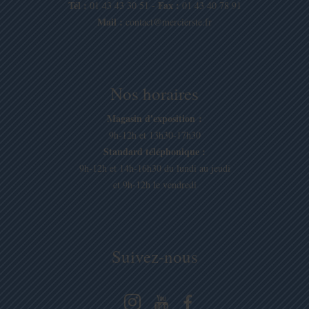
Tél :
Fax :
01 43 43 30 51 -
01 43 40 78 91
Mail :
contact@mercierste.fr
Nos horaires
Magasin d'exposition :
9h-12h et 13h30-17h30
Standard téléphonique :
9h-12h et 14h-16h30 du lundi au jeudi
et 9h-12h le vendredi
Suivez-nous