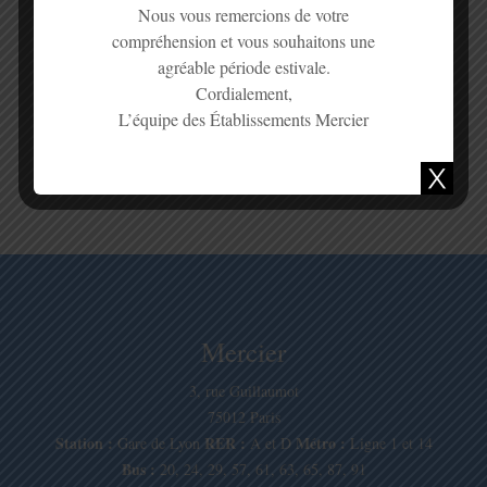
Nous vous remercions de votre
compréhension et vous souhaitons une
agréable période estivale.
Cordialement,
L’équipe des Établissements Mercier
Mercier
3, rue Guillaumot
75012 Paris
Station :
RER :
Métro :
Gare de Lyon
A et D
Ligne 1 et 14
Bus :
20, 24, 29, 57, 61, 63, 65, 87, 91