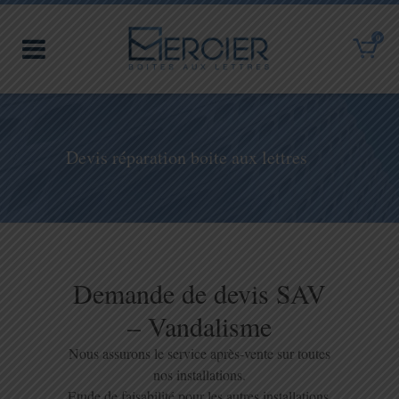
0
Devis réparation boite aux lettres
Demande de devis SAV
– Vandalisme
Nous assurons le service après-vente sur toutes
nos installations.
Etude de faisabilité pour les autres installations.